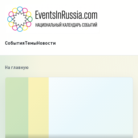
События
Темы
Новости
На главную
‹
1
/
3