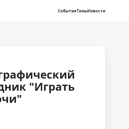
События
Темы
Новости
графический
дник "Играть
чи"