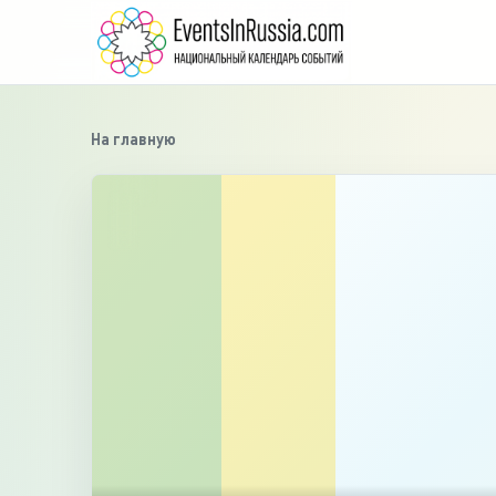
На главную
›
‹
1
/
2