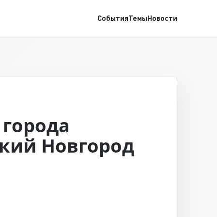
События
Темы
Новости
 города
кий Новгород