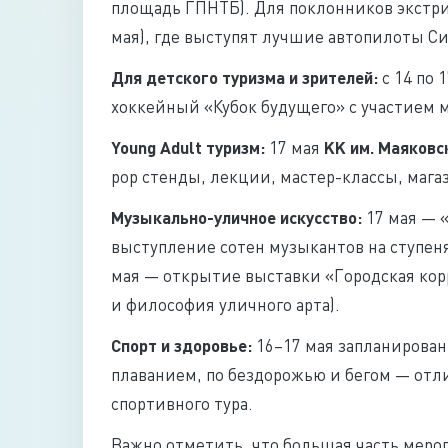
площадь ГПНТБ). Для поклонников экстри
мая), где выступят лучшие автопилоты С
Для детского туризма и зрителей:
с 14 по 
хоккейный «Кубок будущего» с участием 
Young Adult туризм:
17 мая
KK им. Маяковс
pop стенды, лекции, мастер-классы, мага
Музыкально-уличное искусство:
17 мая — «
выступление сотен музыкантов на ступеня
мая — открытие выставки «Городская корро
и философия уличного арта).
Спорт и здоровье:
16–17 мая запланирован
плаванием, по бездорожью и бегом — отл
спортивного тура.
Важно отметить, что большая часть мероп