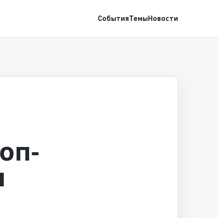
События
Темы
Новости
оп-
я