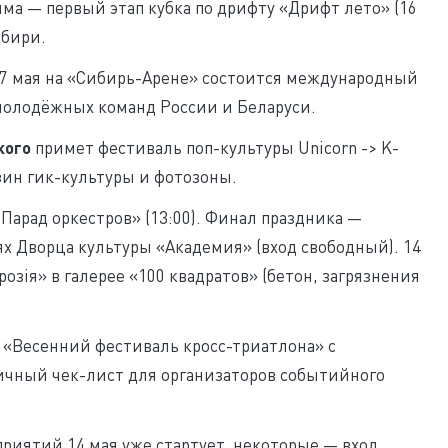
ма — первый этап кубка по дрифту «Дрифт лето» (16
ибири.
17 мая на «Сибирь-Арене» состоится международный
молодёжных команд России и Беларуси.
кого
примет фестиваль поп-культуры Unicorn -> K-
зин гик-культуры и фотозоны.
Парад оркестров» (13:00). Финал праздника —
х Дворца культуры «Академия» (вход свободный). 14
зія» в галерее «100 квадратов» (бетон, загрязнения
 «Весенний фестиваль кросс-триатлона» с
ичный чек-лист для организаторов событийного
риятий 14 мая уже стартует, некоторые — вход