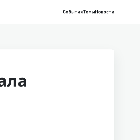
События
Темы
Новости
вала