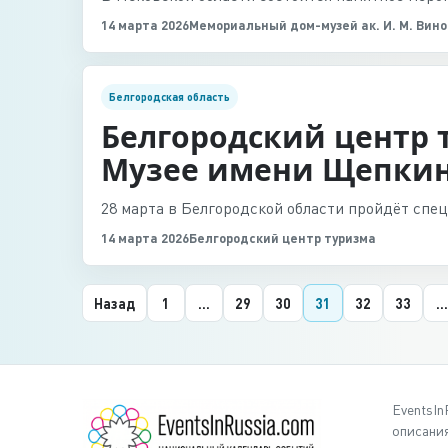
14 марта 2026
Мемориальный дом-музей ак. И. М. Вин
Белгородская область
Белгородский центр 
Музее имени Щепки
28 марта в Белгородской области пройдёт спе
14 марта 2026
Белгородский центр туризма
Назад
1
...
29
30
31
32
33
...
EventsIn
описания