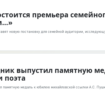
остоится премьера семейно
и…»
авят новую постановку для семейной аудитории, исследующу
ник выпустил памятную мед
 поэта
 памятную медаль к юбилею михайловской ссылки А.С. Пушк