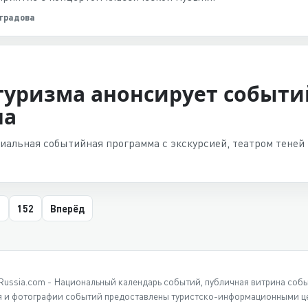
оградова
туризма анонсирует событ
на
циальная событийная программа с экскурсией, театром тене
152
Вперёд
Russia.com - Национальный календарь событий, публичная витрина соб
 и фотографии событий предоставлены туристско-информационными це