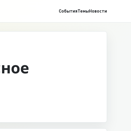
События
Темы
Новости
сное