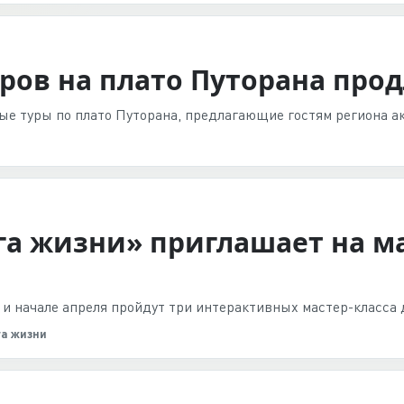
уров на плато Путорана про
ые туры по плато Путорана, предлагающие гостям региона а
га жизни» приглашает на ма
 и начале апреля пройдут три интерактивных мастер-класса
га жизни