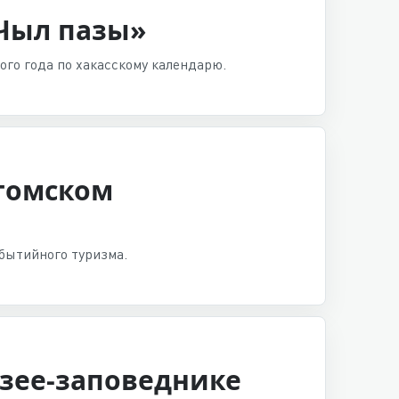
«Чыл пазы»
го года по хакасскому календарю.
атомском
бытийного туризма.
зее-заповеднике