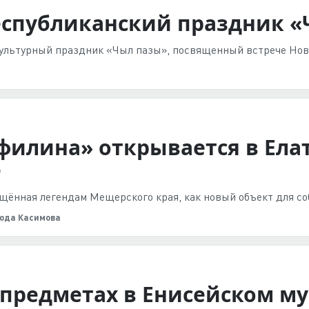
еспубликанский праздник 
ультурный праздник «Чыл пазы», посвященный встрече Ново
у филина» открывается в Ел
е
ящённая легендам Мещерского края, как новый объект для со
ода Касимова
предметах в Енисейском му