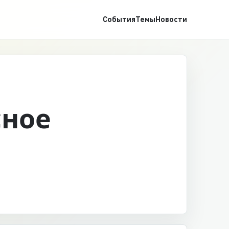
События
Темы
Новости
сное