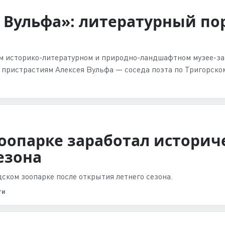
я Вульфа»: литературный по
ом историко-литературном и природно-ландшафтном музее-з
пристрастиям Алексея Вульфа — соседа поэта по Тригорском
оопарке заработал историч
езона
ском зоопарке после открытия летнего сезона.
ти