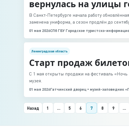
вернулась на улицы 
В Санкт-Петербурге начала работу обновлённа
заменена униформа, а сезон продлён до сентяб
01 мая 2026
СПб ГБУ Городское туристско-информаци
Ленинградская область
Старт продаж билето
С 1 мая открыты продажи на фестиваль «Ночь 
музея.
01 мая 2026
Гатчинский дворец • музей-заповедник «
Назад
1
...
5
6
7
8
9
...