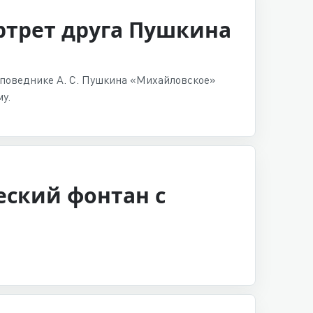
ртрет друга Пушкина
аповеднике А. С. Пушкина «Михайловское»
у.
еский фонтан с