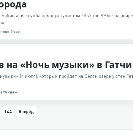
города
я мобильная служба помощи туристам «Ask me SPb»: расшир
ря.
онное бюро
в на «Ночь музыки» в Гатч
музыки» (4 июля), который пройдет на Белом озере у стен Г
Гатчина»
144
Вперёд