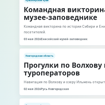
Красноярский край
Командная викторина
музее-заповеднике
Командная викторина по истории Сибири и Ени
посетителей.
03 мая 2026
Енисейский музей-заповедник
Новгородская область
Прогулки по Волхову
туроператоров
Навигация по Волхову и озеру Ильмень открыт
02 мая 2026
Русь Новгородская