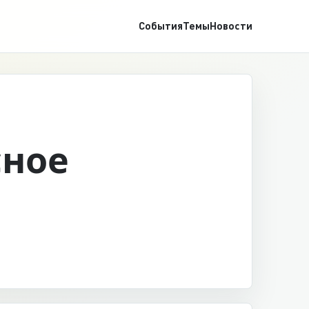
События
Темы
Новости
сное