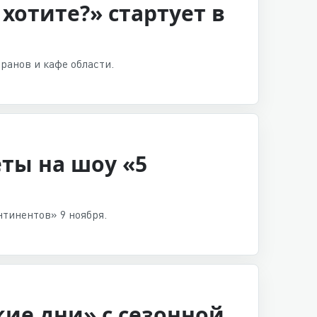
хотите?» стартует в
ранов и кафе области.
ты на шоу «5
нтинентов» 9 ноября.
кие дни» с сезонной