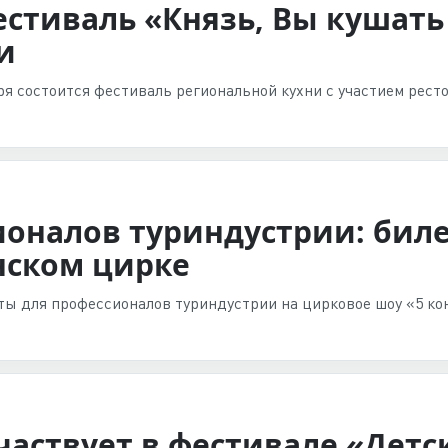
стиваль «Князь, Вы кушать 
и
ря состоится фестиваль региональной кухни с участием ресто
ионалов туриндустрии: биле
нском цирке
ты для профессионалов туриндустрии на цирковое шоу «5 ко
частвует в фестивале «Детс