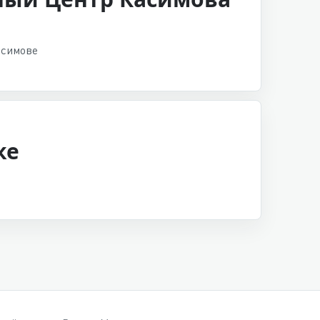
асимове
ке