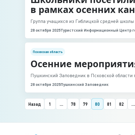
в рамках осенних ка
Группа учащихся из Гиблицкой средней школы
28 октября 2025
Туристский Информационный Центр г
Псковская область
Осенние мероприяти
Пушкинский Заповедник в Псковской области 
28 октября 2025
Пушкинский Заповедник
Назад
1
...
78
79
80
81
82
...