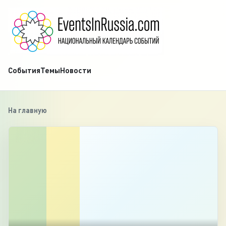
События
Темы
Новости
На главную
‹
1
/
16