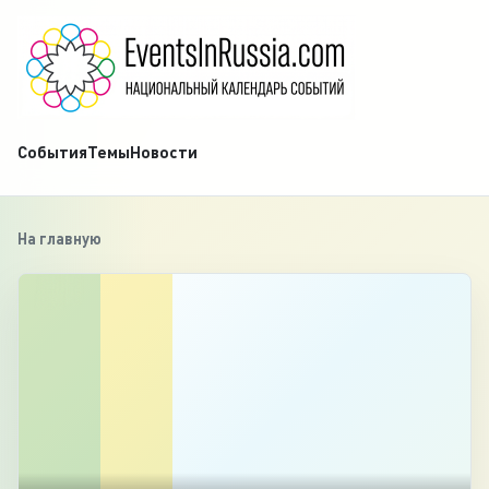
События
Темы
Новости
На главную
‹
1
/
7