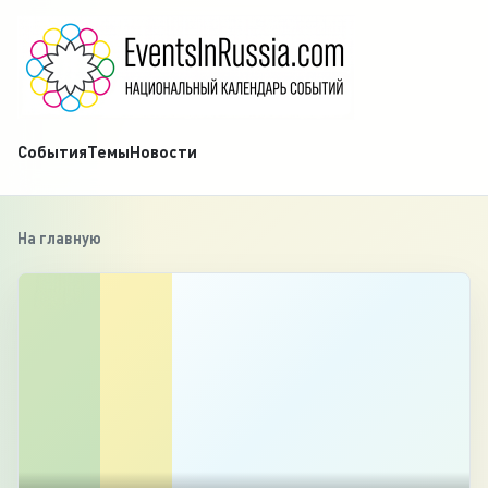
События
Темы
Новости
На главную
‹
1
/
5