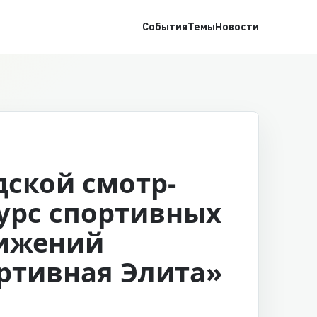
События
Темы
Новости
дской смотр-
урс спортивных
ижений
ртивная Элита»