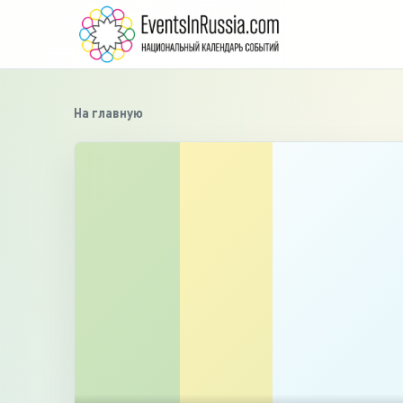
На главную
›
‹
1
/
2