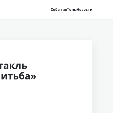
События
Темы
Новости
такль
итьба»