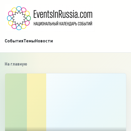
События
Темы
Новости
На главную