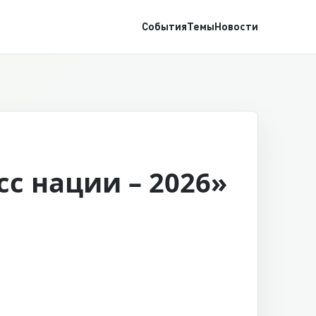
События
Темы
Новости
сс нации – 2026»