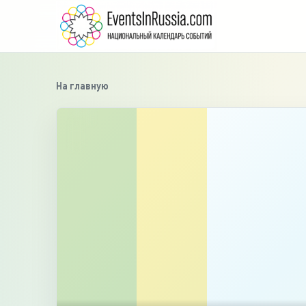
На главную
›
‹
1
/
2