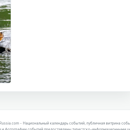
Russia.com - Национальный календарь событий, публичная витрина соб
 и фотографии событий предоставлены туристско-информационными це