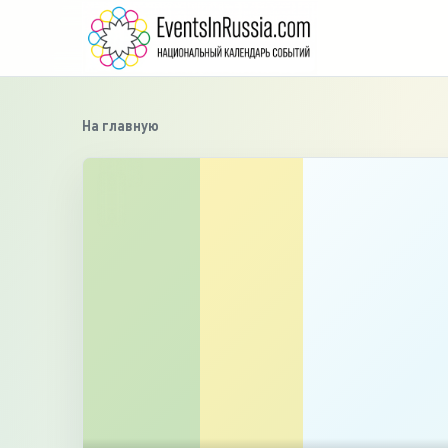
На главную
›
‹
1
/
3