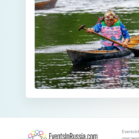
EventsIn
описания