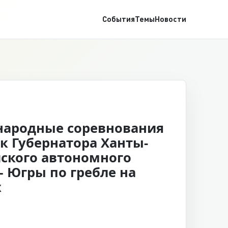
События
Темы
Новости
ародные соревнования
к Губернатора Ханты-
ского автономного
– Югры по гребле на
х