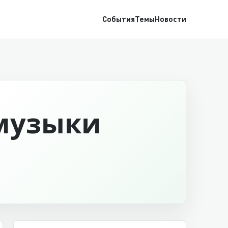
События
Темы
Новости
 музыки