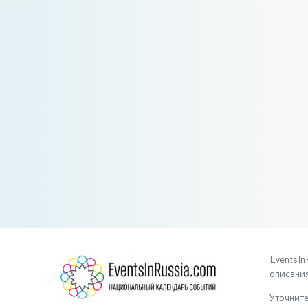
EventsIn
описания
Уточните