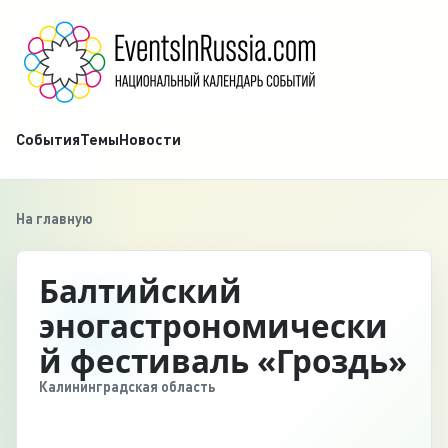
События
Темы
Новости
На главную
Балтийский
эногастрономически
й фестиваль «Гроздь»
Калининградская область