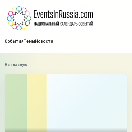
События
Темы
Новости
На главную
‹
1
/
7