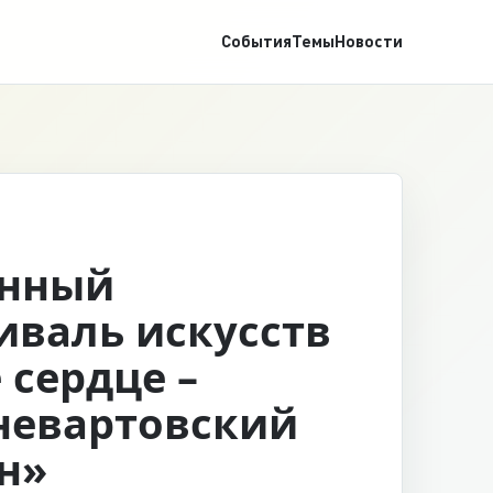
События
Темы
Новости
онный
иваль искусств
 сердце –
евартовский
н»