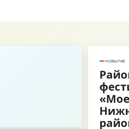
СОБЫТИЕ
Рай
фест
«Мое
Нижн
райо