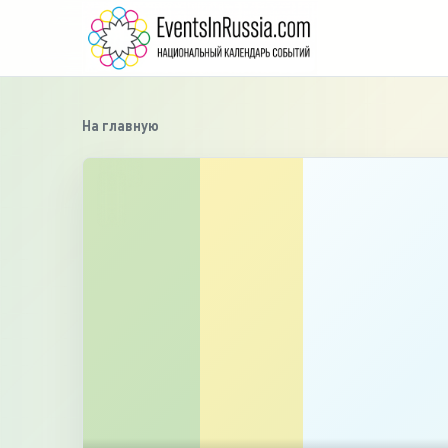
На главную
›
‹
1
/
6