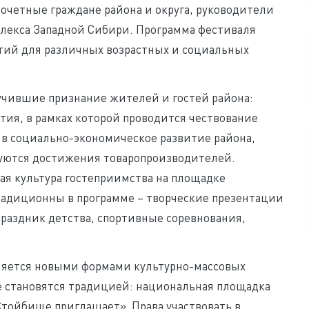
 Почетные граждане района и округа, руководители
лекса Западной Сибири. Программа фестиваля
тий для различных возрастных и социальных
чившие признание жителей и гостей района:
ия, в рамках которой проводится чествование
в социально-экономическое развитие района,
руются достижения товаропроизводителей.
ая культура гостеприимства на площадке
радиционны в программе – творческие презентации
праздник детства, спортивные соревнования,
няется новыми формами культурно-массовых
е становятся традицией: национальная площадка
тойбище приглашает». Права участвовать в