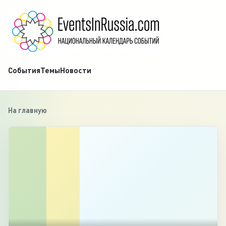
События
Темы
Новости
На главную
‹
1
/
3