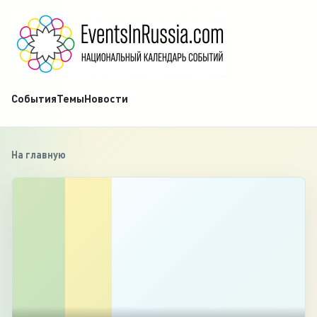
События
Темы
Новости
На главную
‹
1
/
6