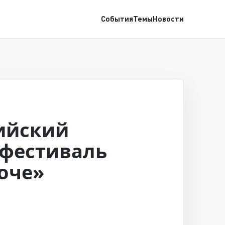
События
Темы
Новости
ийский
фестиваль
оче»