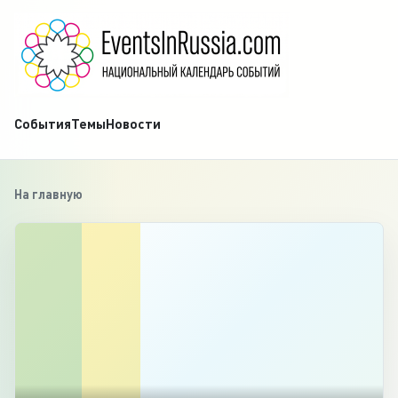
События
Темы
Новости
На главную