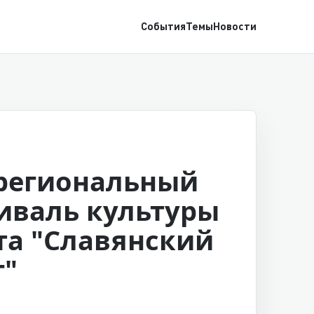
События
Темы
Новости
егиональный
иваль культуры
та "Славянский
г"