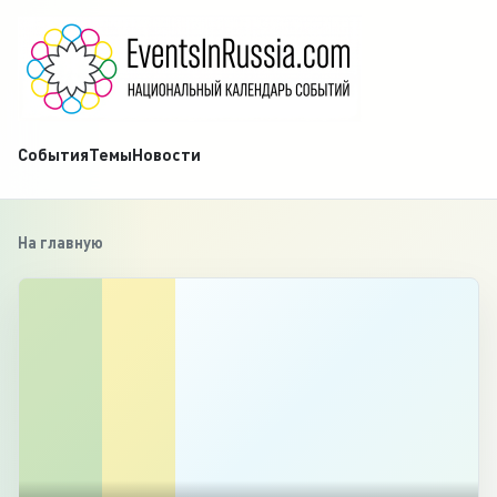
События
Темы
Новости
На главную