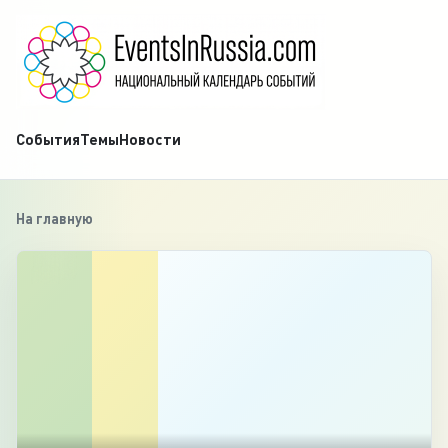
События
Темы
Новости
На главную
‹
1
/
3