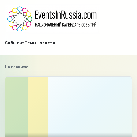
События
Темы
Новости
На главную