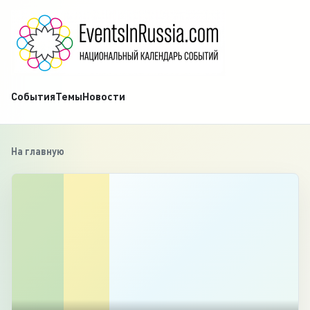
События
Темы
Новости
На главную