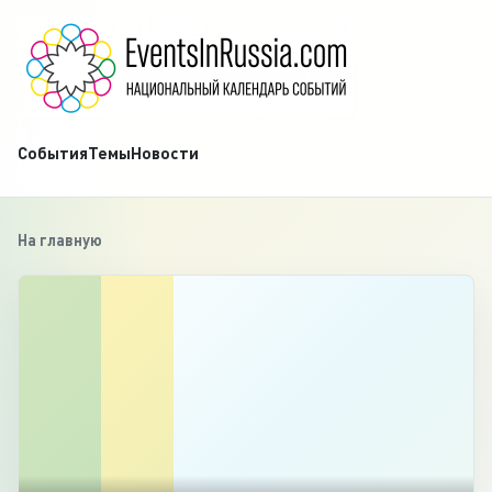
События
Темы
Новости
На главную