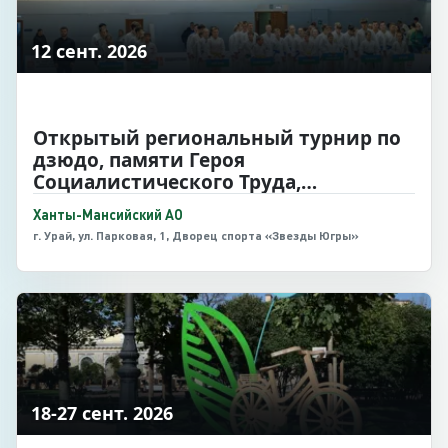
12 сент. 2026
Открытый региональный турнир по
дзюдо, памяти Героя
Социалистического Труда,
первооткрывателя Шаимской нефти
Ханты-Мансийский АО
Семена Никитича Урусова
г. Урай, ул. Парковая, 1, Дворец спорта «Звезды Югры»
18-27 сент. 2026