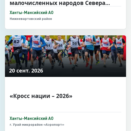
малочисленных народов Севера
«Праздник Осени»
Ханты-Мансийский АО
Нижневартовский район
20 сент. 2026
«Кросс нации – 2026»
Ханты-Мансийский АО
г. Урай микрорайон «Аэропорт»