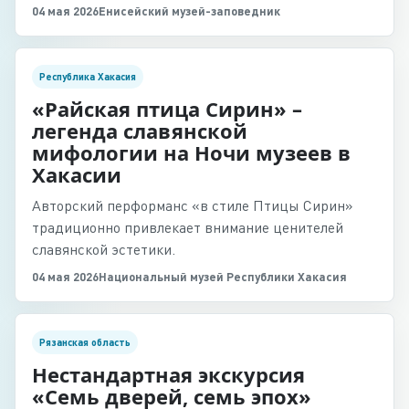
акцентируя внимание на человеческих судьбах.
04 мая 2026
Енисейский музей-заповедник
Республика Хакасия
«Райская птица Сирин» –
легенда славянской
мифологии на Ночи музеев в
Хакасии
Авторский перформанс «в стиле Птицы Сирин»
традиционно привлекает внимание ценителей
славянской эстетики.
04 мая 2026
Национальный музей Республики Хакасия
Рязанская область
Нестандартная экскурсия
«Семь дверей, семь эпох»