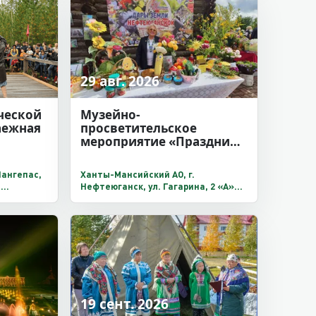
29 авг. 2026
ческой
Музейно-
аежная
просветительское
мероприятие «Праздник
первой улицы»
Лангепас,
Ханты-Мансийский АО, г.
я
Нефтеюганск, ул. Гагарина, 2 «А»
олъ»
микрорайон, дом 16, Культурно-
выставочный центр «Усть-Балык»
19 сент. 2026