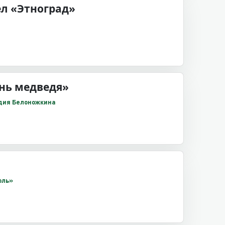
ел «Этноград»
нь медведя»
адия Белоножкина
оль»