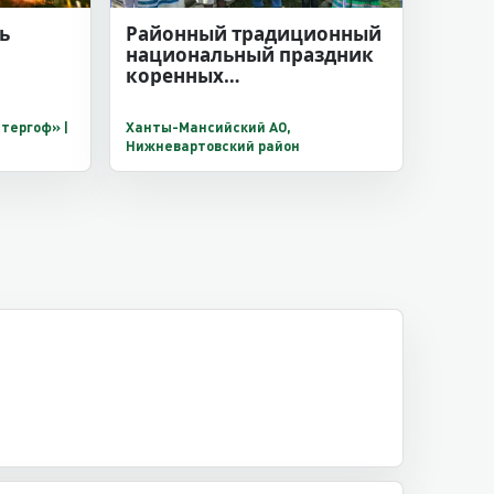
ь
Районный традиционный
национальный праздник
коренных
малочисленных народов
Севера «Праздник Осени»
тергоф» |
Ханты-Мансийский АО,
Нижневартовский район