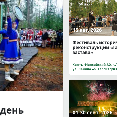
15 авг. 2026
Фестиваль истори
реконструкции «Т
застава»
Ханты-Мансийский АО, г.
ул. Ленина 45, территори
этнодеревни «Ланге-пас
день
01-30 сент. 2026