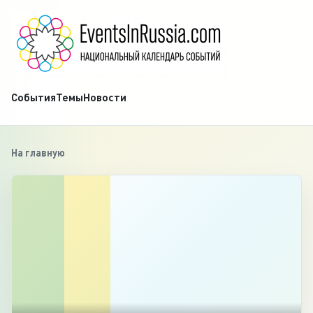
События
Темы
Новости
На главную
‹
1
/
2