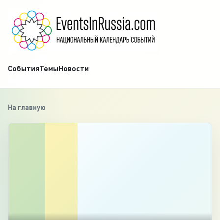
События
Темы
Новости
На главную
‹
1
/
3