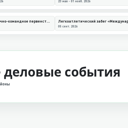
026
23 мая - 01 нояб. 2026
XX Открытое лично-командное первенство Нефтеюганского района по парусному спорту «Регата–2026»
05 сент. 2026
 деловые события
айоны