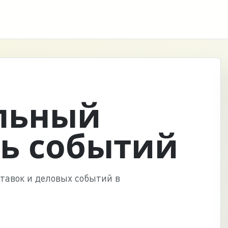
льный
ь событий
тавок и деловых событий в