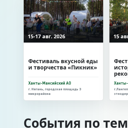
15-17 авг. 2026
15 ав
Фестиваль вкусной еды
Фест
и творчества «Пикник»
исто
реко
«Тае
Ханты-Мансийский АО
Ханты-
г. Нягань, городская площадь 3
г.Лангеп
микрорайона
этнодер
События по те