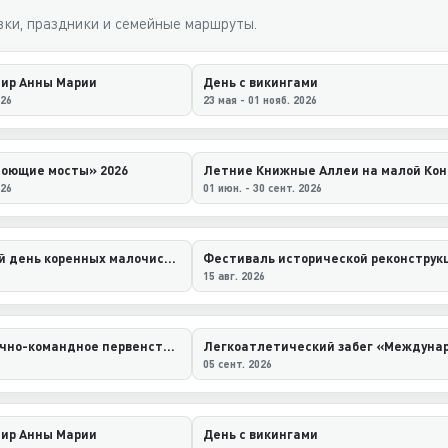
ки, праздники и семейные маршруты.
нир Анны Марии
День с викингами
026
23 мая - 01 нояб. 2026
Поющие мосты» 2026
026
01 июн. - 30 сент. 2026
Международный день коренных малочисленных народов Севера
15 авг. 2026
XX Открытое лично-командное первенство Нефтеюганского района по парусному спорту «Регата–2026»
05 сент. 2026
нир Анны Марии
День с викингами