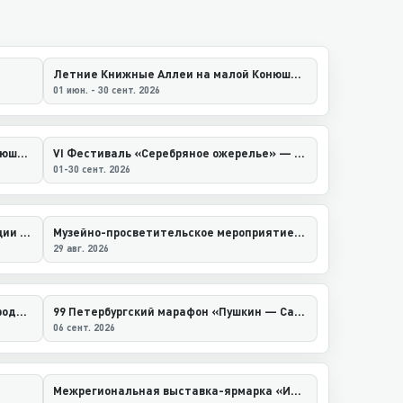
Летние Книжные Аллеи на малой Конюшенной улице 2026
01 июн. - 30 сент. 2026
Летние Книжные Аллеи на малой Конюшенной улице 2026
VI Фестиваль «Серебряное ожерелье» — Дни народной культуры Северо-Западного региона в Санкт-Петербурге
01-30 сент. 2026
Фестиваль исторической реконструкции «Таежная застава»
Музейно-просветительское мероприятие «Праздник первой улицы»
29 авг. 2026
Легкоатлетический забег «Международный Когалымский полумарафон»
99 Петербургский марафон «Пушкин — Санкт-Петербург»
06 сент. 2026
Межрегиональная выставка-ярмарка «Ирбитская ярмарка»