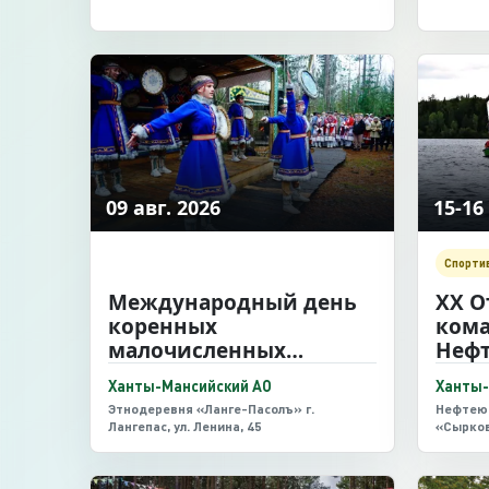
09 авг. 2026
15-16
Спорти
Международный день
XX О
коренных
кома
малочисленных
Нефт
народов Севера
по п
Ханты-Мансийский АО
Ханты-
«Рег
Этнодеревня «Ланге-Пасолъ» г.
Нефтеюг
Лангепас, ул. Ленина, 45
«Сырко