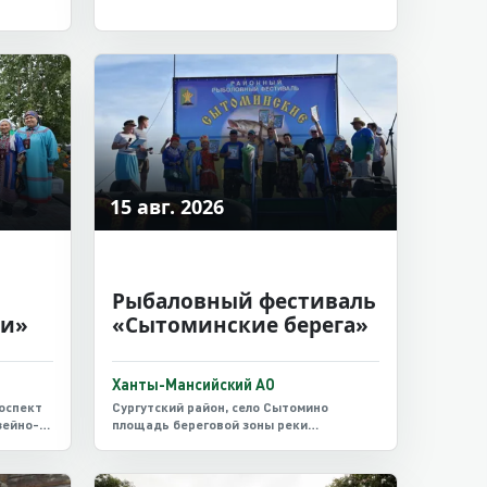
15 авг. 2026
Рыбаловный фестиваль
ли»
«Сытоминские берега»
Ханты-Мансийский АО
роспект
Сургутский район, село Сытомино
зейно-
площадь береговой зоны реки
й парк
Сытоминка.