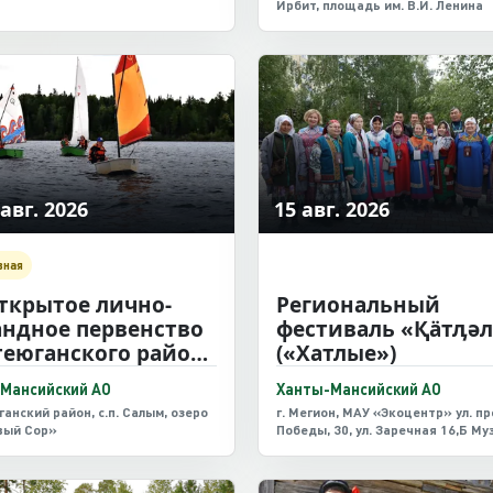
Ирбит, площадь им. В.И. Ленина
 авг. 2026
15 авг. 2026
вная
ткрытое лично-
Региональный
ндное первенство
фестиваль «Қӓтӆә
еюганского района
(«Хатлые»)
арусному спорту
Мансийский АО
Ханты-Мансийский АО
ата–2026»
анский район, с.п. Салым, озеро
г. Мегион, МАУ «Экоцентр» ул. п
вый Сор»
Победы, 30, ул. Заречная 16,Б Му
этнографический и экологически
«Югра»