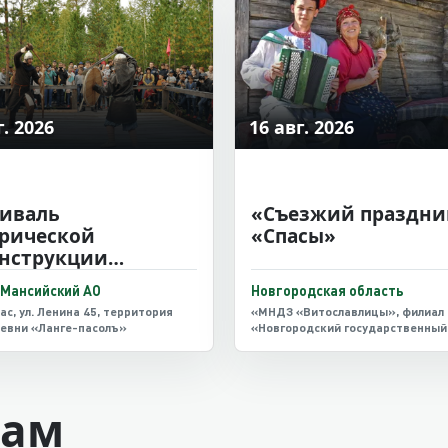
г. 2026
16 авг. 2026
иваль
«Съезжий праздни
рической
«Спасы»
нструкции
жная застава»
Мансийский АО
Новгородская область
ас, ул. Ленина 45, территория
«МНДЗ «Витославлицы», филиал
евни «Ланге-пасолъ»
«Новгородский государственный
объединенный музей-заповедни
Великий Новгород, Юрьевское ш
мам