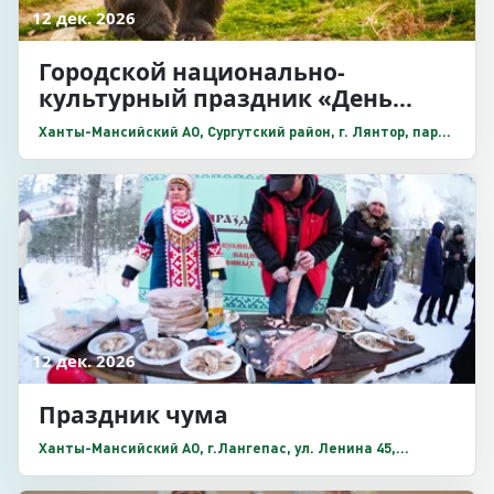
12 дек. 2026
Городской национально-
культурный праздник «День
медведя»
Ханты-Мансийский АО, Сургутский район, г. Лянтор, парк
культуры и отдыха имени Аркадия Белоножкина
12 дек. 2026
Праздник чума
Ханты-Мансийский АО, г.Лангепас, ул. Ленина 45,
территория этнодеревни «Ланге-пасоль»