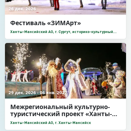
26 дек. 2026
Фестиваль «ЗИМАрт»
Ханты-Мансийский АО, г. Сургут, историко-культурный
центр «Старый Сургут», ул. Энергетиков, 2
29 дек. 2026 - 06 янв. 2027
Межрегиональный культурно-
туристический проект «Ханты-
Мансийск – Новогодняя столица
Ханты-Мансийский АО, г. Ханты-Мансийск
Сибири»