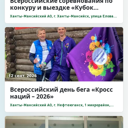
Всероссийские соревнования по
конкуру и выездке «Кубок
Губернатора Ханты-Мансийского
Ханты-Мансийский АО, г. Ханты-Мансийск, улица Еловая,
автономного округа – Югры»
дом 34, АУ ДО «СШОР по конному спорту «Мустанг»
12 сент. 2026
Всероссийский день бега «Кросс
наций – 2026»
Ханты-Мансийский АО, г. Нефтеюганск, 1 микрорайон,
строение 34, стадион «Нефтяник»