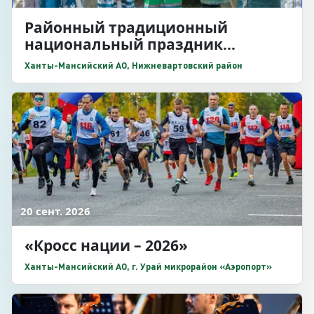
Районный традиционный
национальный праздник
коренных малочисленных
Ханты-Мансийский АО, Нижневартовский район
народов Севера «Праздник
Осени»
20 сент. 2026
«Кросс нации – 2026»
Ханты-Мансийский АО, г. Урай микрорайон «Аэропорт»