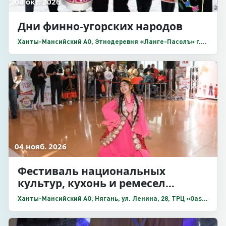
04 окт. 2026
Дни финно-угорских народов
Ханты-Мансийский АО, Этнодеревня «Ланге-Пасолъ» г.
Лангепас, ул. Ленина, 45
04 нояб. 2026
Фестиваль национальных
культур, кухонь и ремесел
«Этноград»
Ханты-Мансийский АО, Нягань, ул. Ленина, 28, ТРЦ «Oasis
Plaza»