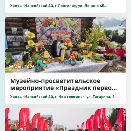
застава»
Ханты-Мансийский АО, г.Лангепас, ул. Ленина 45,
территория этнодеревни «Ланге-пасолъ»
29 авг. 2026
Музейно-просветительское
мероприятие «Праздник первой
улицы»
Ханты-Мансийский АО, г. Нефтеюганск, ул. Гагарина, 2
«А» микрорайон, дом 16, Культурно- выставочный центр
«Усть-Балык»