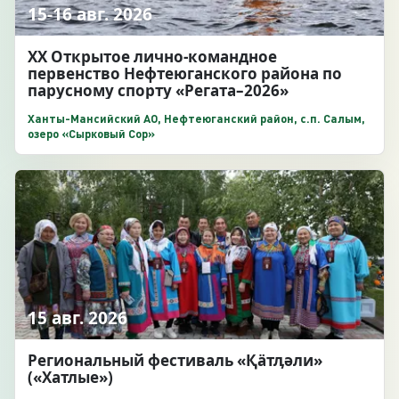
15-16 авг. 2026
XX Открытое лично-командное
первенство Нефтеюганского района по
парусному спорту «Регата–2026»
Ханты-Мансийский АО, Нефтеюганский район, с.п. Салым,
озеро «Сырковый Сор»
15 авг. 2026
Региональный фестиваль «Қӓтӆәли»
(«Хатлые»)