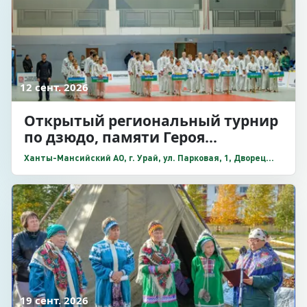
12 сент. 2026
Открытый региональный турнир
по дзюдо, памяти Героя
Социалистического Труда,
Ханты-Мансийский АО, г. Урай, ул. Парковая, 1, Дворец
первооткрывателя Шаимской
спорта «Звезды Югры»
нефти Семена Никитича Урусова
19 сент. 2026