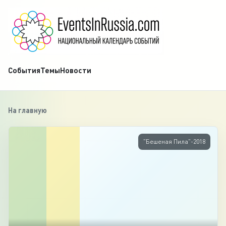
События
Темы
Новости
На главную
‹
1
"Бешеная Пила"-2018
/
5