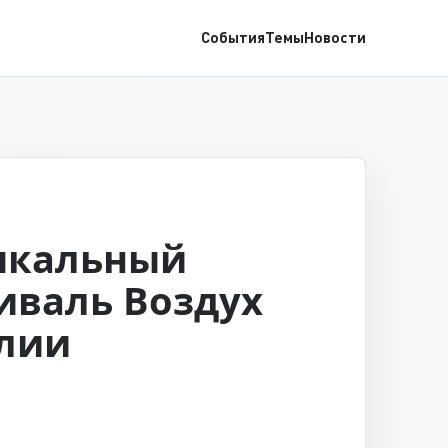
События
Темы
Новости
ыкальный
иваль Воздух
лии