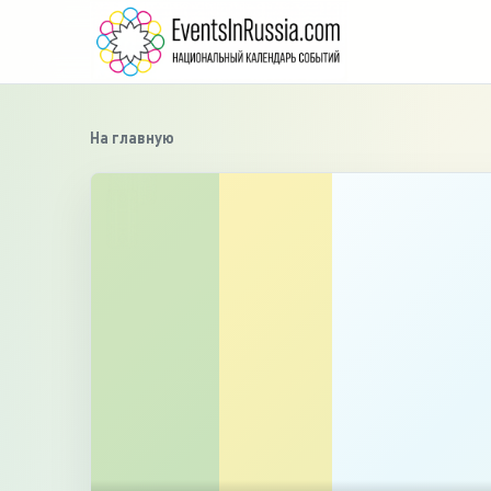
На главную
›
‹
1
/
2