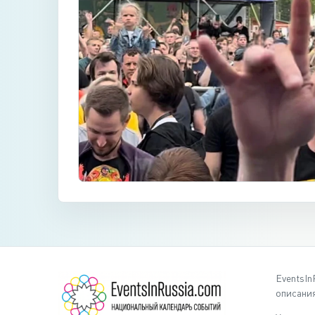
EventsIn
описания