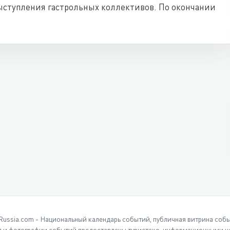
ыступления гастрольных коллективов. По окончании
Russia.com - Национальный календарь событий, публичная витрина соб
 и фотографии событий предоставлены туристско-информационными це