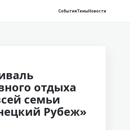
События
Темы
Новости
иваль
вного отдыха
всей семьи
нецкий Рубеж»