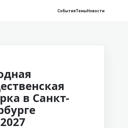
События
Темы
Новости
одная
ественская
рка в Санкт-
рбурге
/2027