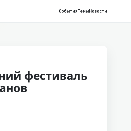
События
Темы
Новости
ний фестиваль
анов