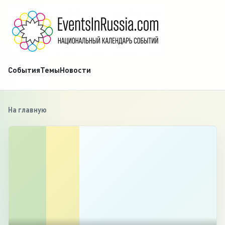
События
Темы
Новости
На главную