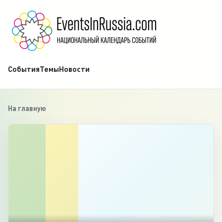
События
Темы
Новости
На главную