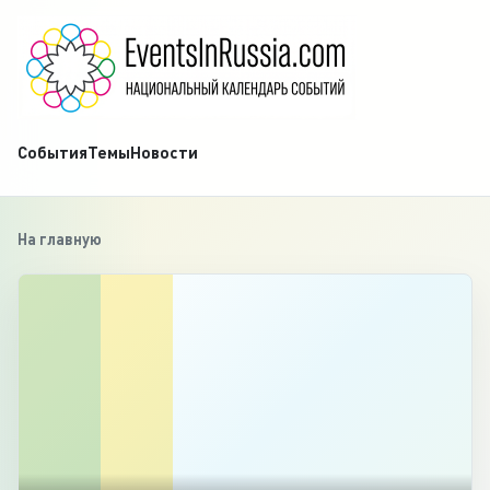
События
Темы
Новости
На главную