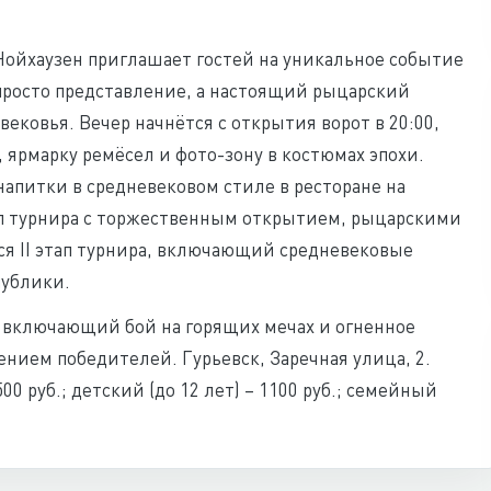
Нойхаузен приглашает гостей на уникальное событие
просто представление, а настоящий рыцарский
ековья. Вечер начнётся с открытия ворот в 20:00,
, ярмарку ремёсел и фото-зону в костюмах эпохи.
напитки в средневековом стиле в ресторане на
тап турнира с торжественным открытием, рыцарскими
ся II этап турнира, включающий средневековые
публики.
, включающий бой на горящих мечах и огненное
нием победителей. Гурьевск, Заречная улица, 2.
0 руб.; детский (до 12 лет) – 1100 руб.; семейный