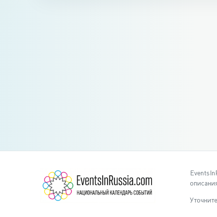
EventsIn
описания
Уточните