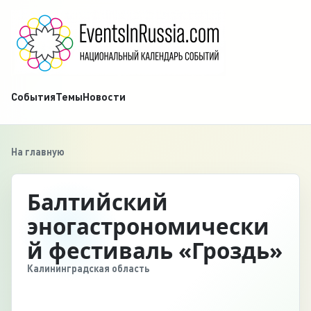
События
Темы
Новости
На главную
Балтийский
эногастрономически
й фестиваль «Гроздь»
Калининградская область