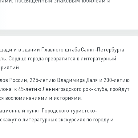
иями, посвященный знаковым юбилеям и
ощади и в здании Главного штаба Санкт‑Петербурга
ь. Сердце города превратится в литературный
приятий.
дов России, 225‑летию Владимира Даля и 200‑летию
она, к 45‑летию Ленинградского рок-клуба, пройдут
тся воспоминаниями и историями.
ационный пункт Городского туристско-
кажут о литературных экскурсиях по городу и