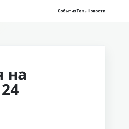
События
Темы
Новости
 на
 24