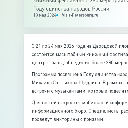
книжный фестиваль с 280 мероприят
Году единства народов России.
13 мая 2026
Visit-Petersburg.ru
С 21 по 24 мая 2026 года на Дворцовой пл
состоится масштабный книжный фестивал
центр страны, объединив более 280 меро
Программа посвящена Году единства наро
Михаила Салтыкова‑Щедрина. В рамках сал
встречи с музыкантами, которые поделя
Для гостей откроется мобильный информ
информационного бюро. Специалисты расс
проведут викторины с призами.