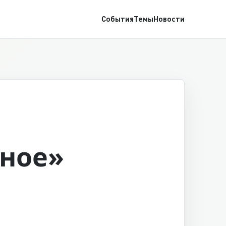
События
Темы
Новости
дное»