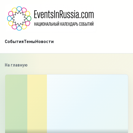
События
Темы
Новости
На главную
‹
1
/
4